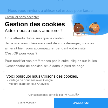
Nous vous invitons à utiliser cet espace pour laisser
vos condoléances, partager des photos souvenirs, une
anecdote ou exprimer vos pensées à travers des
poèmes ou des textes. Cet endroit est un lieu
d'expression dédié à honorer la mémoire d’Ernest
GENDRE.
Un service de plantation d’arbre hommage est
disponible ici
.
Je rends hommage
Cérémonie civile
mardi 08 mars 2022 à 14h30
3
Chambre Funéraire de la Raho de Villeneuve-
de-la-Raho
Faire-part
Hommages
21 Rue des Tamaris