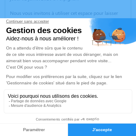
Nous vous invitons à utiliser cet espace pour laisser
vos condoléances, partager des photos souvenirs, une
anecdote ou exprimer vos pensées à travers des
poèmes ou des textes. Cet endroit est un lieu
d'expression dédié à honorer la mémoire de Didier
MAURAN.
Un service de plantation d’arbre hommage est
disponible ici
.
Je rends hommage
Cérémonie civile
lundi 06 juillet 2026 à 10h30
14
Crématorium de Canet-en-Roussillon
196 Avenue de Perpignan
Faire-part
Hommages
66140 Canet-en-Roussillon