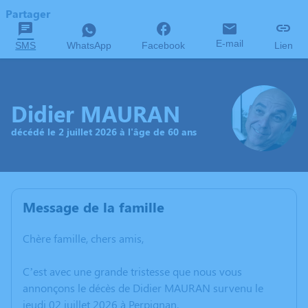
Partager
E-mail
SMS
WhatsApp
Facebook
Lien
Didier MAURAN
décédé le 2 juillet 2026 à l'âge de 60 ans
Message de la famille
Chère famille, chers amis,
C’est avec une grande tristesse que nous vous
annonçons le décès de Didier MAURAN survenu le
jeudi 02 juillet 2026 à Perpignan.