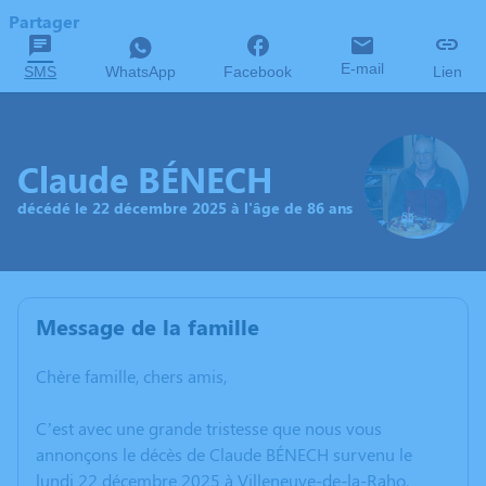
Partager
E-mail
SMS
WhatsApp
Facebook
Lien
Claude BÉNECH
décédé le 22 décembre 2025 à l'âge de 86 ans
Message de la famille
Chère famille, chers amis,
C’est avec une grande tristesse que nous vous
annonçons le décès de Claude BÉNECH survenu le
lundi 22 décembre 2025 à Villeneuve-de-la-Raho.