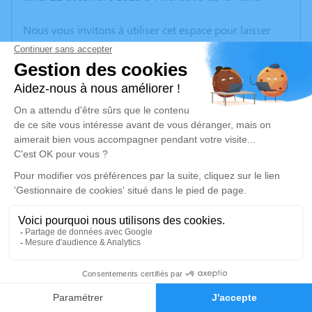
Nous vous invitons à utiliser cet espace pour laisser
vos condoléances, partager des photos souvenirs, une
anecdote ou exprimer vos pensées à travers des
poèmes ou des textes. Cet endroit est un lieu
d'expression dédié à honorer la mémoire de Claude
BÉNECH.
Un service de plantation d’arbre hommage est
disponible ici
.
Je rends hommage
Cérémonie civile
samedi 03 janvier 2026 à 14h30
18
Chambre Funéraire de la Raho de Villeneuve-
de-la-Raho
Faire-part
Hommages
21 Rue des Tamaris