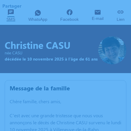
Partager
E-mail
SMS
WhatsApp
Facebook
Lien
Christine CASU
née CASU
décédée le 10 novembre 2025 à l'âge de 61 ans
Message de la famille
Chère famille, chers amis,
C’est avec une grande tristesse que nous vous
annonçons le décès de Christine CASU survenu le lundi
10 novembre 2025 à Villeneuve-de-la-Raho.