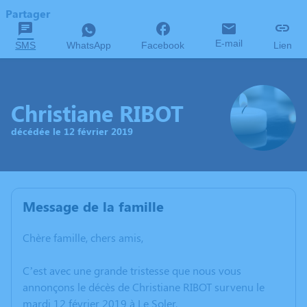
Partager
E-mail
SMS
WhatsApp
Facebook
Lien
Christiane RIBOT
décédée le 12 février 2019
Message de la famille
Chère famille, chers amis,
C’est avec une grande tristesse que nous vous
annonçons le décès de Christiane RIBOT survenu le
mardi 12 février 2019 à Le Soler.