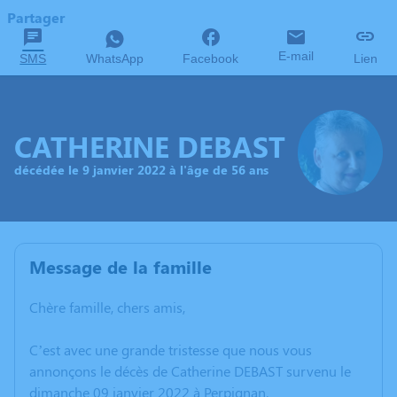
Partager
E-mail
SMS
WhatsApp
Facebook
Lien
CATHERINE DEBAST
décédée le 9 janvier 2022 à l'âge de 56 ans
Message de la famille
Chère famille, chers amis,
C’est avec une grande tristesse que nous vous
annonçons le décès de Catherine DEBAST survenu le
dimanche 09 janvier 2022 à Perpignan.