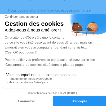
Nous vous invitons à utiliser cet espace pour laisser
vos condoléances, partager des photos souvenirs, une
anecdote ou exprimer vos pensées à travers des
poèmes ou des textes. Cet endroit est un lieu
d'expression dédié à honorer la mémoire de Catherine
DEBAST.
Un service de plantation d’arbre hommage est
disponible ici
.
Je rends hommage
Cérémonie civile
mardi 18 janvier 2022 à 14h30
23
Crématorium de Canet-en-Roussillon
196 Avenue de Perpignan
Faire-part
Hommages
66140 Canet-en-Roussillon