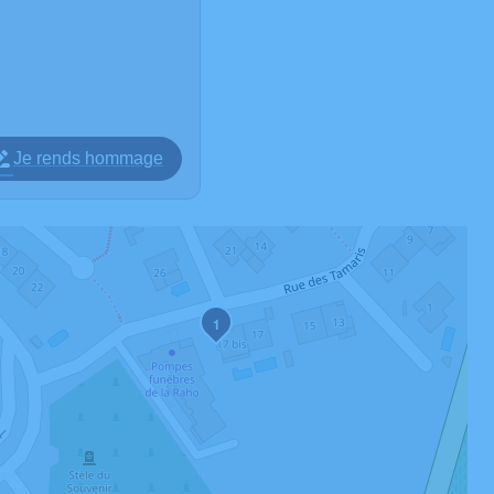
Je rends hommage
1