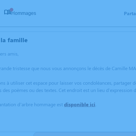
Part
Hommages
0
la famille
hers amis,
grande tristesse que nous vous annonçons le décès de Camille M
ns à utiliser cet espace pour laisser vos condoléances, partager
s des poèmes ou des textes. Cet endroit est un lieu d'expressio
lantation d’arbre hommage est
disponible ici
.