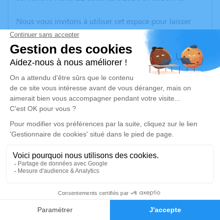
Nous vous invitons à utiliser cet espace pour laisser
vos condoléances, partager des photos souvenirs, une
anecdote ou exprimer vos pensées à travers des
poèmes ou des textes. Cet endroit est un lieu
d'expression dédié à honorer la mémoire de Bernard
Pierre Michel ABILLON.
Un service de plantation d’arbre hommage est
disponible ici
.
Je rends hommage
Cérémonie religieuse
samedi 26 décembre 2020 à 11h00
3
Église de Villeneuve-de-la-Raho
66180 Villeneuve-de-la-Raho
Faire-part
Hommages