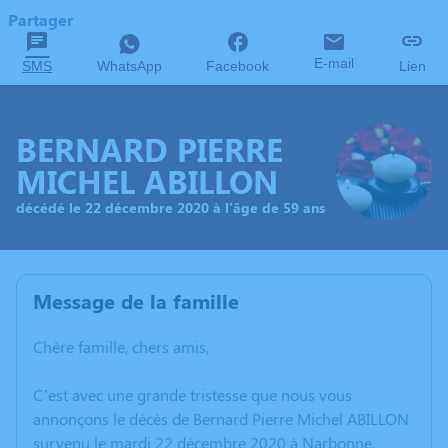
Partager
E-mail
SMS
WhatsApp
Facebook
Lien
BERNARD PIERRE
MICHEL ABILLON
décédé le 22 décembre 2020 à l'âge de 59 ans
Message de la famille
Chère famille, chers amis,
C’est avec une grande tristesse que nous vous
annonçons le décès de Bernard Pierre Michel ABILLON
survenu le mardi 22 décembre 2020 à Narbonne.