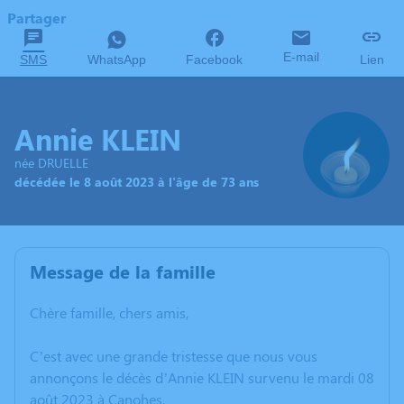
Partager
E-mail
SMS
WhatsApp
Facebook
Lien
Annie KLEIN
née DRUELLE
décédée le 8 août 2023 à l'âge de 73 ans
Message de la famille
Chère famille, chers amis,
C’est avec une grande tristesse que nous vous
annonçons le décès d’Annie KLEIN survenu le mardi 08
août 2023 à Canohes.