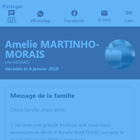
Partager
E-mail
SMS
WhatsApp
Facebook
Lien
Amelie MARTINHO-
MORAIS
née MORAIS
décédée le 8 janvier 2019
Message de la famille
Chère famille, chers amis,
C’est avec une grande tristesse que nous vous
annonçons le décès d’Amelie MARTINHO survenu le
mardi 08 janvier 2019 à Perpignan.