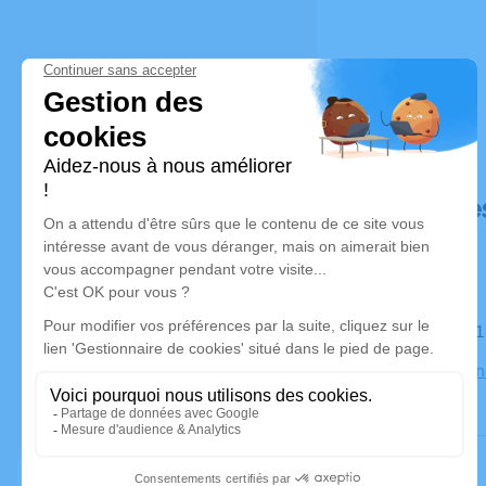
Déroulé de
Le samedi 
Église Vill