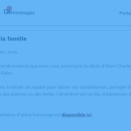
25
Part
Hommages
la famille
hers amis,
grande tristesse que nous vous annonçons le décès d’Alain Char
-Raho.
ns à utiliser cet espace pour laisser vos condoléances, partager
s des poèmes ou des textes. Cet endroit est un lieu d'expression 
lantation d’arbre hommage est
disponible ici
.