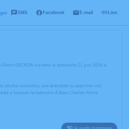
ager
SMS
Facebook
E-mail
Lien
les Pierre DECRON survenu le dimanche 21 juin 2026 à
 des photos souvenirs, une anecdote ou exprimer vos
dédié à honorer la mémoire d’Alain Charles Pierre
Je rends hommage