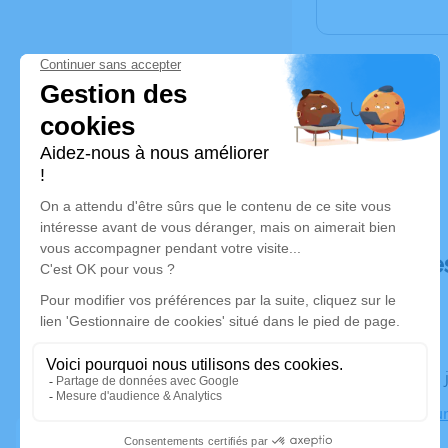
Déroulé de
Le lundi 29
Crématorium
Perpignan