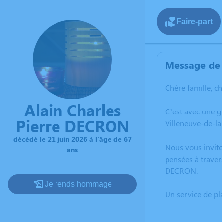
Faire-part
Message de 
Chère famille, c
Alain Charles
C’est avec une 
Pierre DECRON
Villeneuve-de-la
décédé le 21 juin 2026 à l'âge de 67
Nous vous invito
ans
pensées à traver
DECRON.
Je rends hommage
Un service de p